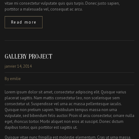
vitae mi consectetur vulputate quis quis turpis. Donec justo sapien,
porttitor a malesuada vel, consequat ac arcu.
Read more
GALLERY PROJECT
janvier 14, 2014
By emilie
Lorem ipsum dolor sit amet, consectetur adipiscing elit. Quisque varius
placerat sagittis. Nam mattis consectetur leo, non scelerisque sem
consectetur ut. Suspendisse vel urna ac massa pellentesque iaculis.
Quisque non pretium sapien. Vestibulum tempus massa non urna
vulputate, sed bibendum felis auctor. Proin id arcu consectetur, ornare nulla
eget, rhoncus tortor. Morbi aliquet non eros at suscipit. Donec dictum
dapibus tortor, quis porttitor est sagittis ut.
Quisque vitae nunc fringilla est molestie elementum. Cras ut urna massa.