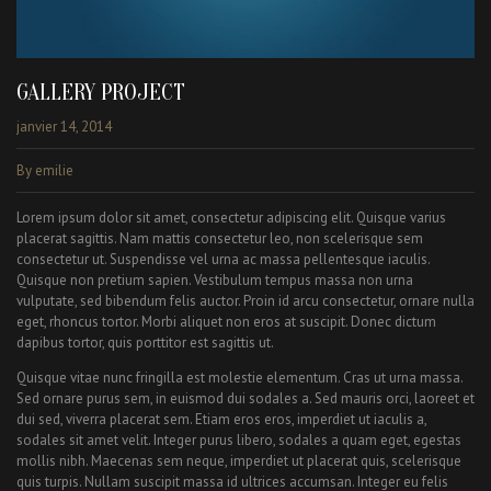
GALLERY PROJECT
janvier 14, 2014
By emilie
Lorem ipsum dolor sit amet, consectetur adipiscing elit. Quisque varius
placerat sagittis. Nam mattis consectetur leo, non scelerisque sem
consectetur ut. Suspendisse vel urna ac massa pellentesque iaculis.
Quisque non pretium sapien. Vestibulum tempus massa non urna
vulputate, sed bibendum felis auctor. Proin id arcu consectetur, ornare nulla
eget, rhoncus tortor. Morbi aliquet non eros at suscipit. Donec dictum
dapibus tortor, quis porttitor est sagittis ut.
Quisque vitae nunc fringilla est molestie elementum. Cras ut urna massa.
Sed ornare purus sem, in euismod dui sodales a. Sed mauris orci, laoreet et
dui sed, viverra placerat sem. Etiam eros eros, imperdiet ut iaculis a,
sodales sit amet velit. Integer purus libero, sodales a quam eget, egestas
mollis nibh. Maecenas sem neque, imperdiet ut placerat quis, scelerisque
quis turpis. Nullam suscipit massa id ultrices accumsan. Integer eu felis