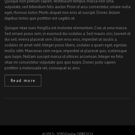
Quisque non pretium sapien. Vestibulum tempus massa non urna
vulputate, sed bibendum felis auctor. Proin id arcu consectetur, ornare nulla
eget, rhoncus tortor. Morbi aliquet non eros at suscipit. Donec dictum
dapibus tortor, quis porttitor est sagittis ut.
Quisque vitae nunc fringilla est molestie elementum. Cras ut urna massa.
Sed ornare purus sem, in euismod dui sodales a. Sed mauris orci, laoreet et
dui sed, viverra placerat sem. Etiam eros eros, imperdiet ut iaculis a,
sodales sit amet velit. Integer purus libero, sodales a quam eget, egestas
mollis nibh. Maecenas sem neque, imperdiet ut placerat quis, scelerisque
quis turpis. Nullam suscipit massa id ultrices accumsan. Integer eu felis
vitae mi consectetur vulputate quis quis turpis. Donec justo sapien,
porttitor a malesuada vel, consequat ac arcu.
Read more
©2015- 2030 Emilie OPRESCU