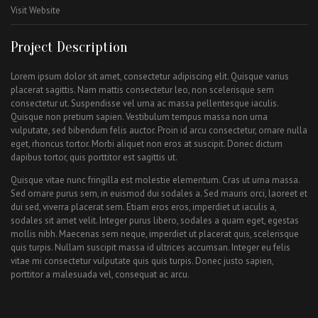
Visit Website
Project Description
Lorem ipsum dolor sit amet, consectetur adipiscing elit. Quisque varius
placerat sagittis. Nam mattis consectetur leo, non scelerisque sem
consectetur ut. Suspendisse vel urna ac massa pellentesque iaculis.
Quisque non pretium sapien. Vestibulum tempus massa non urna
vulputate, sed bibendum felis auctor. Proin id arcu consectetur, ornare nulla
eget, rhoncus tortor. Morbi aliquet non eros at suscipit. Donec dictum
dapibus tortor, quis porttitor est sagittis ut.
Quisque vitae nunc fringilla est molestie elementum. Cras ut urna massa.
Sed ornare purus sem, in euismod dui sodales a. Sed mauris orci, laoreet et
dui sed, viverra placerat sem. Etiam eros eros, imperdiet ut iaculis a,
sodales sit amet velit. Integer purus libero, sodales a quam eget, egestas
mollis nibh. Maecenas sem neque, imperdiet ut placerat quis, scelerisque
quis turpis. Nullam suscipit massa id ultrices accumsan. Integer eu felis
vitae mi consectetur vulputate quis quis turpis. Donec justo sapien,
porttitor a malesuada vel, consequat ac arcu.